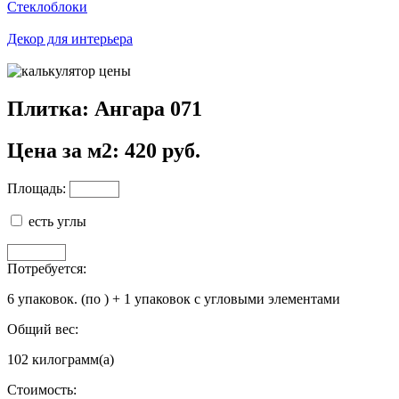
Стеклоблоки
Декор для интерьера
Плитка: Ангара 071
Цена за м2: 420 руб.
Площадь:
есть углы
Потребуется:
6
упаковок.
(по
)
+
1
упаковок с угловыми элементами
Общий вес:
102
килограмм(а)
Стоимость: