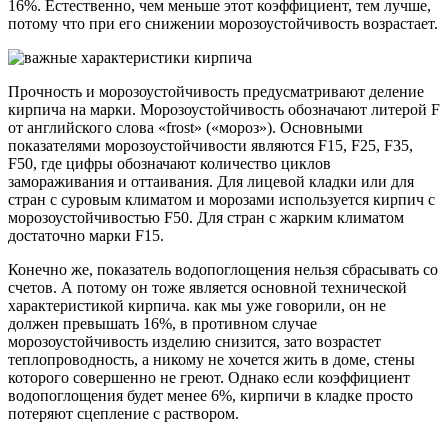
16%. Естественно, чем меньше этот коэффициент, тем лучше,
потому что при его снижении морозоустойчивость возрастает.
Прочность и морозоустойчивость предусматривают деление
кирпича на марки. Морозоустойчивость обозначают литерой F
от английского слова «frost» («мороз»). Основными
показателями морозоустойчивости являются F15, F25, F35,
F50, где цифры обозначают количество циклов
замораживания и оттаивания. Для лицевой кладки или для
стран с суровым климатом и морозами используется кирпич с
морозоустойчивостью F50. Для стран с жарким климатом
достаточно марки F15.
Конечно же, показатель водопоглощения нельзя сбрасывать со
счетов. А потому он тоже является основной технической
характеристикой кирпича. как мы уже говорили, он не
должен превышать 16%, в противном случае
морозоустойчивость изделию снизится, зато возрастет
теплопроводность, а никому не хочется жить в доме, стены
которого совершенно не греют. Однако если коэффициент
водопоглощения будет менее 6%, кирпичи в кладке просто
потеряют сцепление с раствором.