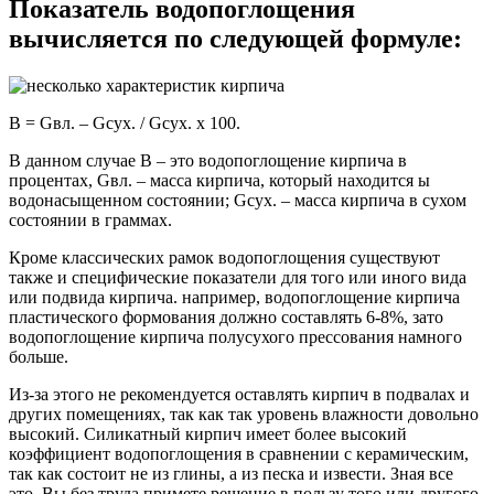
Показатель водопоглощения
вычисляется по следующей формуле:
B = Gвл. – Gсух. / Gсух. х 100.
В данном случае В – это водопоглощение кирпича в
процентах, Gвл. – масса кирпича, который находится ы
водонасыщенном состоянии; Gсух. – масса кирпича в сухом
состоянии в граммах.
Кроме классических рамок водопоглощения существуют
также и специфические показатели для того или иного вида
или подвида кирпича. например, водопоглощение кирпича
пластического формования должно составлять 6-8%, зато
водопоглощение кирпича полусухого прессования намного
больше.
Из-за этого не рекомендуется оставлять кирпич в подвалах и
других помещениях, так как так уровень влажности довольно
высокий. Силикатный кирпич имеет более высокий
коэффициент водопоглощения в сравнении с керамическим,
так как состоит не из глины, а из песка и извести. Зная все
это, Вы без труда примете решение в пользу того или другого